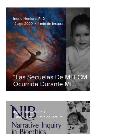
Luz
Ingrid Honkala, PhD
12 ago 2020
1 min de lectura
"Las Secuelas De Mi ECM
Ocurrida Durante Mi
Infancia" en IANDS Boletín
Mensual
Ingrid Honkala, PhD
2 may 2020
1 min de lectura