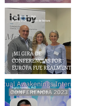
Ingrid Honkala, PhD
21 may 2024
2 min de lectura
¡MI GIRA DE
CONFERENCIAS POR
EUROPA FUE REALMENTE
INCREÍBLE!
Ingrid Honkala, PhD
13 jun 2023
1 min de lectura