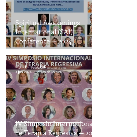
Spiritual Awakenings
International (SAI)
Conference — 2024
Ingrid Honkala, PhD
3 jun 2024
2 min de lectura
IV Simposio Internacional
de Terapia Regresiva — 2024