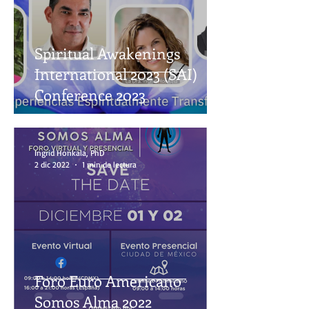
Spiritual Awakenings
International 2023 (SAI)
Conference 2023
Ingrid Honkala, PhD
2 dic 2022
1 min de lectura
Foro Euro Americano
Somos Alma 2022