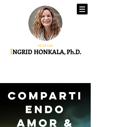
-SE LA LUZ-
I
NGRID HONKALA, Ph.D.
comparti
endo
AMOR
&