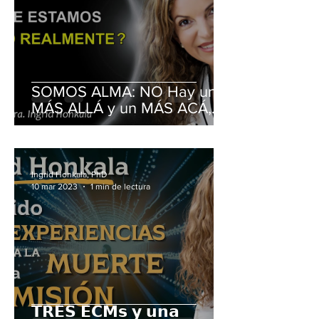
SOMOS ALMA: NO Hay un
MÁS ALLÁ y un MÁS ACÁ,
Sino un CONTÍNUO
Ingrid Honkala, PhD
10 mar 2023
1 min de lectura
𝗧𝗥𝗘𝗦 𝗘𝗖𝗠𝘀 𝘆 𝘂𝗻𝗮