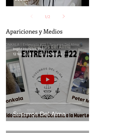
1
/
2
Apariciones y Medios
Ingrid Honkala, PhD
12 feb 2024
1 min de lectura
Susurros Del Alma