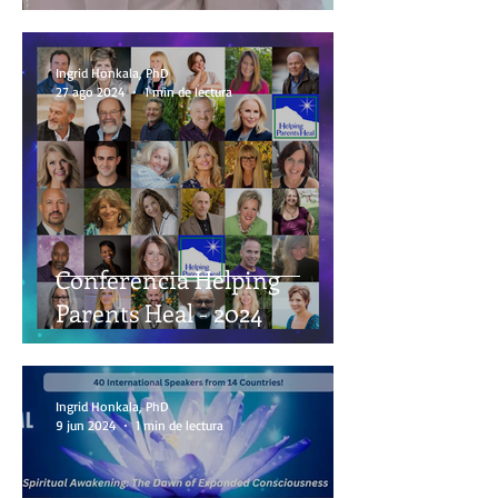
Ingrid Honkala, PhD
27 ago 2024
1 min de lectura
Conferencia Helping
Parents Heal - 2024
Ingrid Honkala, PhD
9 jun 2024
1 min de lectura