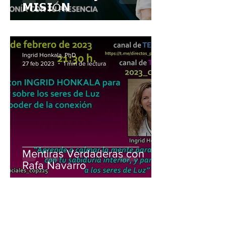
𝗠𝗜𝗦𝗜Ó𝗡
Ingrid Honkala, PhD
27 feb 2023
1 min de lectura
Mentiras Verdaderas con
Rafa Navarro
Ingrid Honkala, PhD
13 ene 2023
1 min de lectura