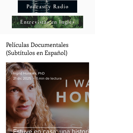
Podcast y Radio
Entrevistas en Ingles
Películas Documentales
(
Subtítulos en Español)
Ingrid Honkala, PhD
21 dic 2025
1 min de lectura
Estuve en casa: una historia