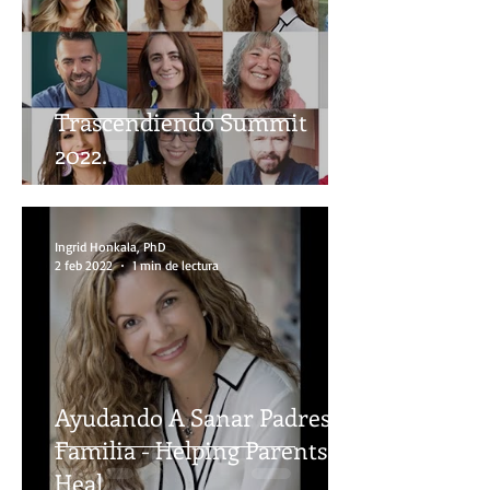
Trascendiendo Summit
2022.
Ingrid Honkala, PhD
2 feb 2022
1 min de lectura
Ayudando A Sanar Padres de
Familia - Helping Parents
Heal