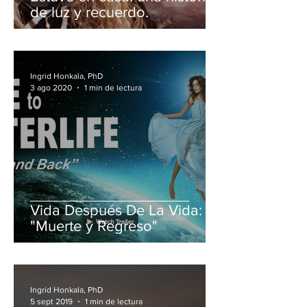
de luz y recuerdo.
Ingrid Honkala, PhD
3 ago 2020
1 min de lectura
Vida Después De La Vida:
"Muerte y Regreso"
Ingrid Honkala, PhD
5 sept 2019
1 min de lectura