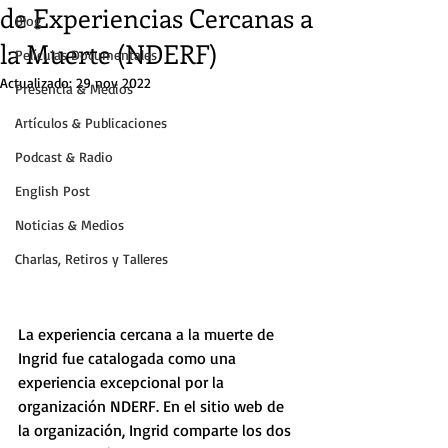
de Experiencias Cercanas a
Blog
la Muerte (NDERF)
Películas Documentales
Actualizado:
29 nov 2022
Presencia & Medios
Artículos & Publicaciones
Podcast & Radio
English Post
Noticias & Medios
Charlas, Retiros y Talleres
La experiencia cercana a la muerte de 
Ingrid fue catalogada como una 
experiencia excepcional por la 
organización NDERF. En el sitio web de 
la organización, Ingrid comparte los dos 