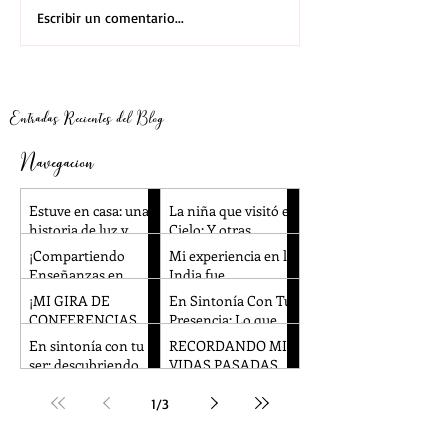
Ola de Meditación
La niña que visitó
Escribir un comentario...
Planetaria - 2023 - 2024
Y otras experien
cercanas a la mu
infancia
Entradas Recientes del Blog
Navegacion
Estuve en casa: una
La niña que visitó el
historia de luz y
Cielo: Y otras
recuerdo.
experiencias
¡Compartiendo
Mi experiencia en la
cercanas a la
Enseñanzas en
India fue
muerte en la
Alemania y la
absolutamente
¡MI GIRA DE
En Sintonía Con Tu
infancia
República Checa!
increíble.
CONFERENCIAS
Presencia: Lo que
POR EUROPA FUE
esta en el camino
En sintonía con tu
RECORDANDO MIS
REALMENTE
ES el camino
ser: descubriendo
VIDAS PASADAS
INCREÍBLE!
técnicas
Con Christian
innovadoras de
Arguello.
1
/
3
Meditación con la
Dra. Ingrid Honkala