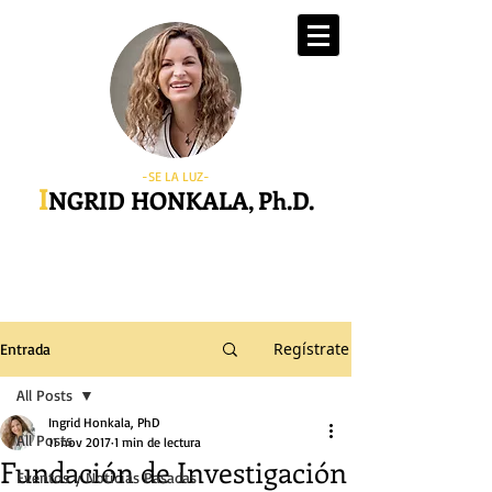
-SE LA LUZ-
I
NGRID HONKALA, Ph.D.
Regístrate
Entrada
All Posts
Ingrid Honkala, PhD
All Posts
11 nov 2017
1 min de lectura
Fundación de Investigación
Eventos y Noticias Pasadas