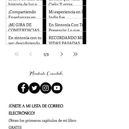
historia de luz y
Cielo: Y otras
recuerdo.
experiencias
¡Compartiendo
Mi experiencia en la
cercanas a la
Enseñanzas en
India fue
muerte en la
Alemania y la
absolutamente
¡MI GIRA DE
En Sintonía Con Tu
infancia
República Checa!
increíble.
CONFERENCIAS
Presencia: Lo que
POR EUROPA FUE
esta en el camino
En sintonía con tu
RECORDANDO MIS
REALMENTE
ES el camino
ser: descubriendo
VIDAS PASADAS
INCREÍBLE!
técnicas
Con Christian
innovadoras de
Arguello.
1
/
3
Meditación con la
Dra. Ingrid Honkala
Mantente Conectado
¡ÚNETE A MI LISTA DE CORREO
ELECTRÓNICO!
Obten los
primeros capítulos de
mi libro
GRATIS