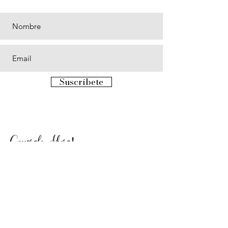
Suscríbete
Compralo Ahora
!